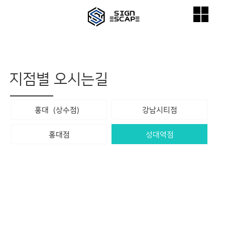
지점별 오시는길
홍대（상수점）
강남시티점
홍대점
성대역점