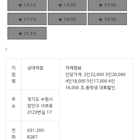
★ 13:10
★ 14:30
★ 15:50
★ 17:10
★ 18:30
★ 19:50
★ 21:10
\
지
성대역점
가격정보
점
인당가격: 2인22,000 3인20,000
명
4인18,000 5인17,000 6인
16,000 초,중학생 대폭할인.
주
경기도 수원시
소
장안구 서부로
2123번길 17
전
031-295-
화
8287