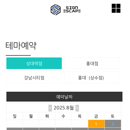
테마예약
성대역점
홍대점
강남시티점
홍대（상수점）
예약날짜
2025.8월
일
월
화
수
목
금
토
1
2