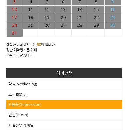
3
4
5
6
7
8
9
10
11
12
13
14
15
16
17
18
19
20
21
22
23
24
25
26
27
28
29
30
31
예약가능 최대일수는
30
일 입니다.
장난 예약방지를 위해
IP주소가 남습니다.
테마선택
각성(Awakening)
고시텔(3층)
우울증(Depression)
인턴(Intern)
자멜신부의 비밀