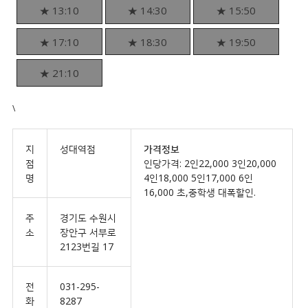
★ 13:10
★ 14:30
★ 15:50
★ 17:10
★ 18:30
★ 19:50
★ 21:10
\
지
성대역점
가격정보
점
인당가격: 2인22,000 3인20,000
명
4인18,000 5인17,000 6인
16,000 초,중학생 대폭할인.
주
경기도 수원시
소
장안구 서부로
2123번길 17
전
031-295-
화
8287