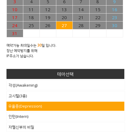
3
4
5
6
7
8
9
10
11
12
13
14
15
16
17
18
19
20
21
22
23
24
25
26
27
28
29
30
31
예약가능 최대일수는
30
일 입니다.
장난 예약방지를 위해
IP주소가 남습니다.
테마선택
각성(Awakening)
고시텔(3층)
우울증(Depression)
인턴(Intern)
자멜신부의 비밀