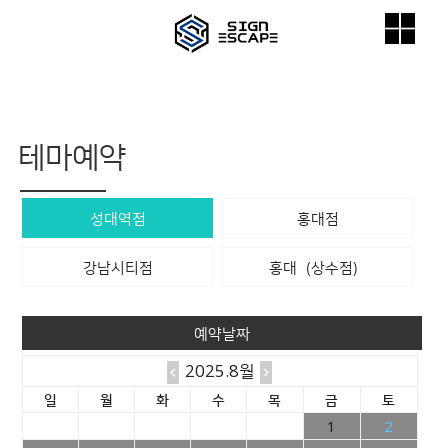
테마예약
성대역점
홍대점
강남시티점
홍대（상수점）
예약날짜
2025.8월
일
월
화
수
목
금
토
1
2