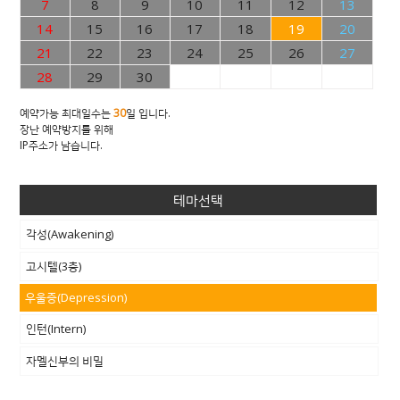
7
8
9
10
11
12
13
14
15
16
17
18
19
20
21
22
23
24
25
26
27
28
29
30
예약가능 최대일수는
30
일 입니다.
장난 예약방지를 위해
IP주소가 남습니다.
테마선택
각성(Awakening)
고시텔(3층)
우울증(Depression)
인턴(Intern)
자멜신부의 비밀