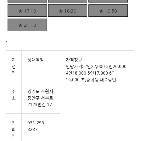
★ 17:10
★ 18:30
★ 19:50
★ 21:10
\
지
성대역점
가격정보
점
인당가격: 2인22,000 3인20,000
명
4인18,000 5인17,000 6인
16,000 초,중학생 대폭할인.
주
경기도 수원시
소
장안구 서부로
2123번길 17
전
031-295-
화
8287
번