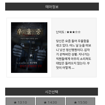
테마정보
난이도 : ★★★☆☆
당신은 요즘 들어 우울함을
겪고 있다. 어느 날 눈을 떠보
니 낯선 정신병원이다. 갑자
기 갇혀버린 상황. 지나가는
직원들에게 아무리 소리쳐도
대답은 들려오지 않는다. 무
엇이 어떻게 ....
시간선택
★ 13:10
★ 14:30
★ 15:50