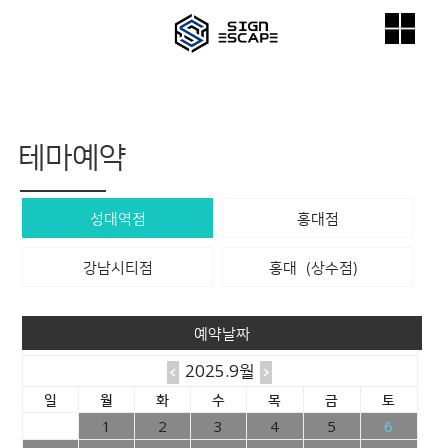
테마예약
성대역점
홍대점
강남시티점
홍대（상수점）
예약날짜
2025.9월
일
월
화
수
목
금
토
1
2
3
4
5
6