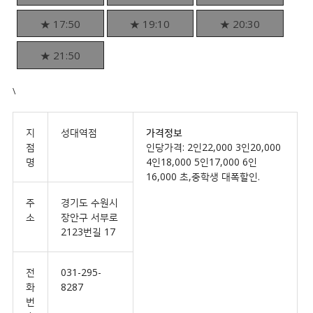
★ 17:50
★ 19:10
★ 20:30
★ 21:50
\
지
성대역점
가격정보
점
인당가격: 2인22,000 3인20,000
명
4인18,000 5인17,000 6인
16,000 초,중학생 대폭할인.
주
경기도 수원시
소
장안구 서부로
2123번길 17
전
031-295-
화
8287
번