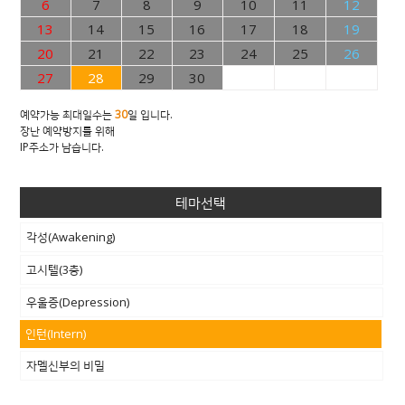
6
7
8
9
10
11
12
13
14
15
16
17
18
19
20
21
22
23
24
25
26
27
28
29
30
예약가능 최대일수는
30
일 입니다.
장난 예약방지를 위해
IP주소가 남습니다.
테마선택
각성(Awakening)
고시텔(3층)
우울증(Depression)
인턴(Intern)
자멜신부의 비밀