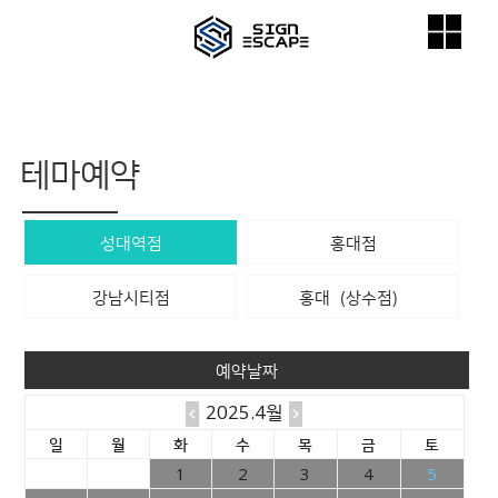
테마예약
성대역점
홍대점
강남시티점
홍대（상수점）
예약날짜
2025.4월
일
월
화
수
목
금
토
1
2
3
4
5